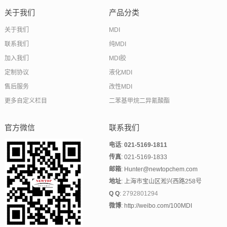
关于我们
产品分类
关于我们
MDI
联系我们
纯MDI
加入我们
MDI胶
定制协议
液化MDI
售后服务
改性MDI
更多自定义栏目
二苯基甲烷二异氰酸酯
官方微信
联系我们
电话
:
021-5169-1811
传真
: 021-5169-1833
邮箱
: Hunter@newtopchem.com
地址
: 上海市宝山区淞兴西路258号
Q Q
:
2792801294
微博
: http://weibo.com/100MDI