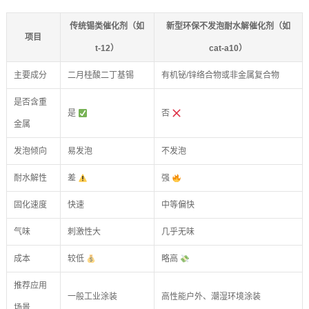
传统锡类催化剂（如
新型环保不发泡耐水解催化剂（如
项目
t-12）
cat-a10）
主要成分
二月桂酸二丁基锡
有机铋/锌络合物或非金属复合物
是否含重
是
否
金属
发泡倾向
易发泡
不发泡
耐水解性
差
强
固化速度
快速
中等偏快
气味
刺激性大
几乎无味
成本
较低
略高
推荐应用
一般工业涂装
高性能户外、潮湿环境涂装
场景