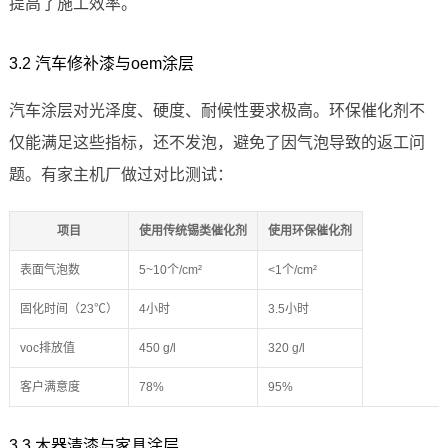
提高了施工效率。
3.2 汽车修补漆与oem涂层
汽车涂层对光泽度、硬度、耐候性要求极高。环保催化剂不
仅能满足这些指标，还不发泡，避免了因气泡导致的返工问
题。有家主机厂做过对比测试：
项目
使用传统锡类催化剂
使用环保催化剂
表面气泡数
5~10个/cm²
<1个/cm²
固化时间（23℃）
4小时
3.5小时
voc排放值
450 g/l
320 g/l
客户满意度
78%
95%
3.3 木器清漆与家具涂层