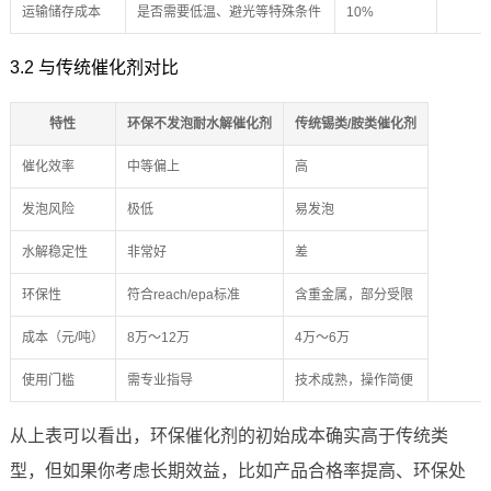
运输储存成本
是否需要低温、避光等特殊条件
10%
3.2 与传统催化剂对比
特性
环保不发泡耐水解催化剂
传统锡类/胺类催化剂
催化效率
中等偏上
高
发泡风险
极低
易发泡
水解稳定性
非常好
差
环保性
符合reach/epa标准
含重金属，部分受限
成本（元/吨）
8万～12万
4万～6万
使用门槛
需专业指导
技术成熟，操作简便
从上表可以看出，环保催化剂的初始成本确实高于传统类
型，但如果你考虑长期效益，比如产品合格率提高、环保处