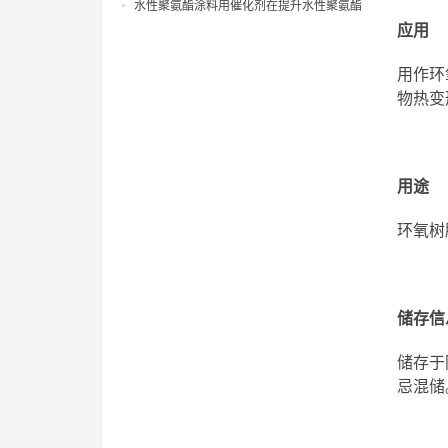
天气下聚氨酯涂层固化慢痛点
水性聚氨酯涂料用催化剂在提升水性聚氨酯
应用
树脂固化性能方面的应用研究
用作环氧
物热变
用途
环氧树
储存信
储存于
忌混储