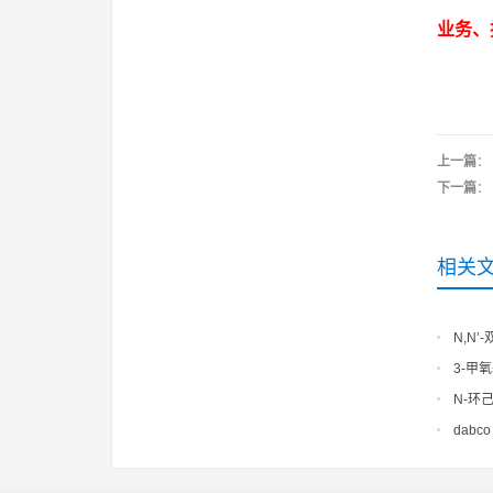
业务、技
上一篇
：
下一篇
：
相关
N,N’-
ethylene
3-甲氧基
N-环己
No:5332-
dabc