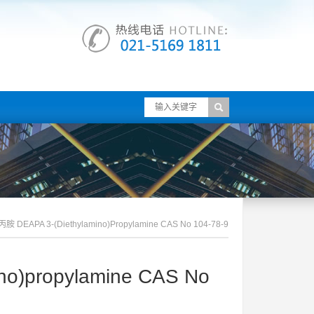
DEAPA 3-(Diethylamino)propylamine CAS No 104-78-9
o)propylamine CAS No