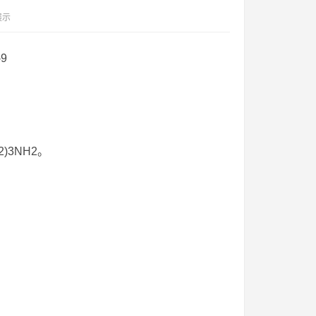
展示
-9
)3NH2。