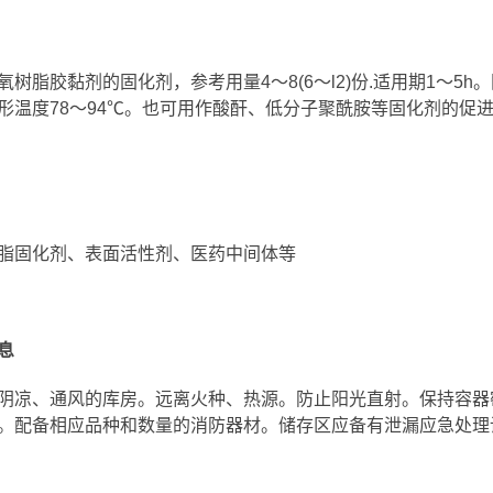
树脂胶黏剂的固化剂，参考用量4～8(6～l2)份.适用期1～5h。固化条
形温度78～94℃。也可用作酸酐、低分子聚酰胺等固化剂的促
脂固化剂、表面活性剂、医药中间体等
息
阴凉、通风的库房。远离火种、热源。防止阳光直射。保持容器
。配备相应品种和数量的消防器材。储存区应备有泄漏应急处理