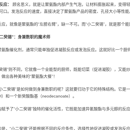
反应：
顾名思义，就是让聚氨酯内部产生气泡，让材料膨胀起来，变得轻
可口。发泡反应的速度，直接决定了聚氨酯产品的密度、孔径大小等性能
反应，就像是聚氨酯的“左膀右臂”，缺一不可。而“小二癸锡”，就是那个能
小二癸锡”：身兼数职的魔术师
聚氨酯催化剂，通常只能单独促进凝胶反应或发泡反应。这就好比一个厨
二癸锡”则不同，它就像一个全能型的厨师，既能切菜（促进凝胶），又能
，做出各种美味的“聚氨酯大餐”！
“小二癸锡”是如何做到身兼数职的呢？这就要归功于它的特殊结构。它是
yl）和一个新癸酸酯基（neodecanoate）。
构赋予了“小二癸锡”独特的催化活性，它既能加速异氰酸酯与多元醇的反
。
的是，“小二癸锡”还能根据不同的反应条件，选择性地促进凝胶或发泡反