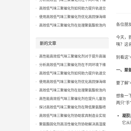
分析高效低气味三聚催化剂在不同环境下维
持催化性能且保证气味控制表现
高效低气味三聚催化剂如何助力提升轨道交
通聚氨酯内饰件的室内空气质量
使用高效低气味三聚催化剂优化高回弹海绵
生产流程并满足严苛环保出口
各位朋
高效低气味三聚催化剂在处理聚氨酯软泡内
芯异味去除工艺的技术应用指导
今天，我
新的文章
咦？这
高性能高效低气味三聚催化剂对于提升高端
别看这
聚氨酯复合材料环保级别效能
分析高效低气味三聚催化剂在不同环境下维
一、聚
持催化性能且保证气味控制表现
高效低气味三聚催化剂如何助力提升轨道交
通聚氨酯内饰件的室内空气质量
使用高效低气味三聚催化剂优化高回弹海绵
要了解
生产流程并满足严苛环保出口
高效低气味三聚催化剂在处理聚氨酯软泡内
想象一
芯异味去除工艺的技术应用指导
高性能高效低气味三聚催化剂在提升儿童泡
两只“手
沫玩具安全性与触感表现分析
探讨高效低气味三聚催化剂在降低聚氨酯喷
涂硬泡异味影响方面的实际效果
凝胶
高效低气味三聚催化剂协助家具制造业实现
它从
绿色环保认证的生产工艺升级
聚氨酯固化剂高活性催化剂协助解决高湿度