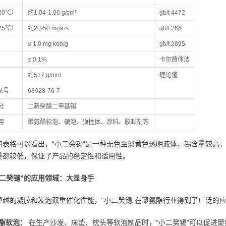
20℃）
约1.04-1.06 g/cm³
gb/t 4472
25℃）
约20-50 mpa·s
gb/t 266
≤ 1.0 mg koh/g
gb/t 2895
≤ 0.1%
卡尔费休法
约517 g/mol
理论值
登录号
68928-76-7
分
二新癸酸二甲基锡
用
聚氨酯软泡、硬泡、弹性体、涂料、胶黏剂等
的表格可以看出，“小二癸锡”是一种无色至淡黄色透明液体，锡含量较高
量都较低，保证了产品的稳定性和适用性。
小二癸锡”的应用领域：大显身手
卓越的凝胶和发泡双重催化性能，“小二癸锡”在聚氨酯行业得到了广泛的
酯软泡：
在生产沙发、床垫、枕头等软泡制品时，“小二癸锡”可以促进