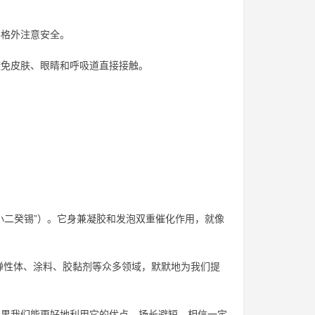
要格外注意安全。
免皮肤、眼睛和呼吸道直接接触。
小二癸锡”）。它身兼凝胶和发泡双重催化作用，就像
弹性体、涂料、胶黏剂等众多领域，默默地为我们提
如果我们能更好地利用它的优点，扬长避短，相信一定