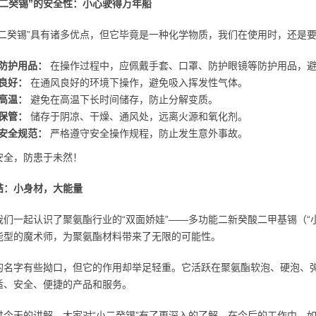
小二癸锡”的安全性：小心驶得万年船
小二癸锡”具有诸多优点，但它毕竟是一种化学物质，我们在使用时，还是
防护用品：
在操作过程中，应佩戴手套、口罩、防护眼镜等防护用品，避
良好：
在通风良好的环境下操作，避免吸入挥发性气体。
高温：
避免在高温下长时间储存，防止分解变质。
保管：
储存于阴凉、干燥、通风处，远离火源和氧化剂。
安全规范：
严格遵守安全操作规程，防止发生意外事故。
安全，防患于未然！
结：小身材，大能量
我们一起认识了聚氨酯行业的“双面娇娃”——多功能二新癸酸二甲基锡（“
能型的魔术师，为聚氨酯材料带来了无限的可能性。
的名字有些拗口，但它的作用却举足轻重。它活跃在聚氨酯软泡、硬泡、
适、安全、便捷的产品和服务。
过今天的讲解，大家对“小二癸锡”有了更深入的了解。在今后的工作中，