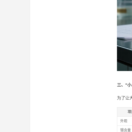
三、“
为了让
项
外观
锡含量