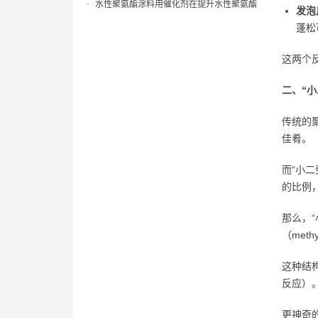
天气下聚氨酯涂层固化慢痛点
水性聚氨酯涂料用催化剂在提升水性聚氨酯
发泡
树脂固化性能方面的应用研究
蓬松
这两个
二、“
传统的
佳肴。
而“小
的比例
那么，
（meth
这种结
反应）
更神奇