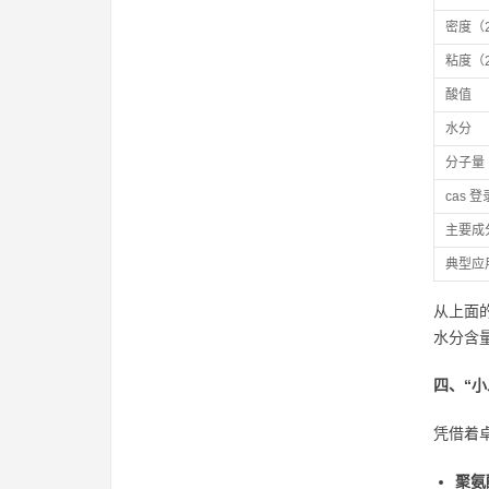
密度（
粘度（
酸值
水分
分子量
cas 
主要成
典型应
从上面
水分含
四、“
凭借着
聚氨