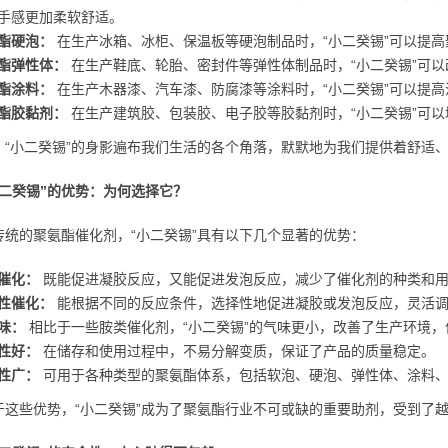
手感更加柔软舒适。
酯硬泡：
在生产冰箱、冰柜、保温板等硬泡制品时，“小二癸锡”可以提
酯弹性体：
在生产鞋底、轮胎、密封件等弹性体制品时，“小二癸锡”可
酯涂料：
在生产木器漆、汽车漆、防腐漆等涂料时，“小二癸锡”可以提
酯胶黏剂：
在生产建筑胶、包装胶、电子胶等胶黏剂时，“小二癸锡”可
，“小二癸锡”的身影遍布我们生活的各个角落，默默地为我们提供着舒适
小二癸锡”的优势：为何选择它？
传统的聚氨酯催化剂，“小二癸锡”具有以下几个显著的优势：
催化：
既能促进凝胶反应，又能促进发泡反应，减少了催化剂的种类和用
性催化：
能根据不同的反应条件，选择性地促进凝胶或发泡反应，灵活调
味：
相比于一些胺类催化剂，“小二癸锡”的气味更小，改善了生产环境
性好：
在储存和使用过程中，不易分解变质，保证了产品的质量稳定。
性广：
可用于各种类型的聚氨酯体系，包括软泡、硬泡、弹性体、涂料
于这些优势，“小二癸锡”成为了聚氨酯行业不可或缺的重要助剂，受到了