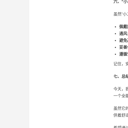
六、“
虽然“
佩戴
通风
避免
妥善
遵循
记住，
七、总
今天，
一个全
虽然它
供着舒
希望通