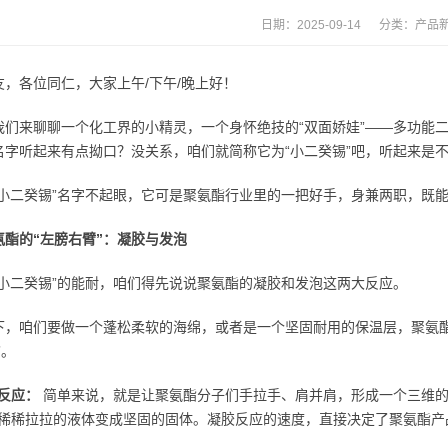
日期：2025-09-14 分类：
产品
友，各位同仁，大家上午/下午/晚上好！
们来聊聊一个化工界的小精灵，一个身怀绝技的“双面娇娃”——多功能二新癸酸二甲基锡
名字听起来有点拗口？没关系，咱们就简称它为“小二癸锡”吧，听起来是
“小二癸锡”名字不起眼，它可是聚氨酯行业里的一把好手，身兼两职，既
氨酯的“左膀右臂”：凝胶与发泡
“小二癸锡”的能耐，咱们得先说说聚氨酯的凝胶和发泡这两大反应。
下，咱们要做一个蓬松柔软的海绵，或者是一个坚固耐用的保温层，聚氨
”。
反应：
简单来说，就是让聚氨酯分子们手拉手、肩并肩，形成一个三维的
稀稀拉拉的液体变成坚固的固体。凝胶反应的速度，直接决定了聚氨酯产