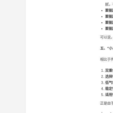
腻，
聚氨
聚氨
聚氨
聚氨
可以说
五、“
相比于
双重
选择
低气
稳定
适用
正是由