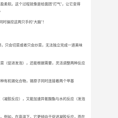
盈柔软。这个过程就像是给面团“打气”，让它变得
。
同时操控这两只手的“大脑”！
师，只会切菜或者只会炒菜，无法独立完成一道美味
炒菜（促进发泡），还能根据需要，灵活调整两种反应
一种有机锡化合物，锡原子同时连接着两个甲基
应（凝胶反应），又能加速异氰酸酯与水的反应（发泡
应。例如，在高温下，它更倾向于促进凝胶反应，而在