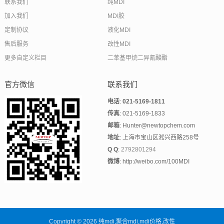
联系我们
纯MDI
加入我们
MDI胶
定制协议
液化MDI
售后服务
改性MDI
更多自定义栏目
二苯基甲烷二异氰酸酯
官方微信
联系我们
电话
:
021-5169-1811
传真
: 021-5169-1833
邮箱
: Hunter@newtopchem.com
地址
: 上海市宝山区淞兴西路258号
Q Q
:
2792801294
微博
: http://weibo.com/100MDI
Copyright © 2026
纯mdi,聚合mdi,mdi价格,改性