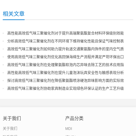
相关文章
高性能高效低气味三聚催化剂对于提升高端聚氨酯复合材料环保级别效能
分析高效低气味三聚催化剂在不同环境下维持催化性能且保证气味控制表
现
高效低气味三聚催化剂如何助力提升轨道交通聚氨酯内饰件的室内空气质
量
使用高效低气味三聚催化剂优化高回弹海绵生产流程并满足严苛环保出口
高效低气味三聚催化剂在处理聚氨酯软泡内芯异味去除工艺的技术应用指
导
高性能高效低气味三聚催化剂在提升儿童泡沫玩具安全性与触感表现分析
探讨高效低气味三聚催化剂在降低聚氨酯喷涂硬泡异味影响方面的实际效
果
高效低气味三聚催化剂协助家具制造业实现绿色环保认证的生产工艺升级
关于我们
产品分类
关于我们
MDI