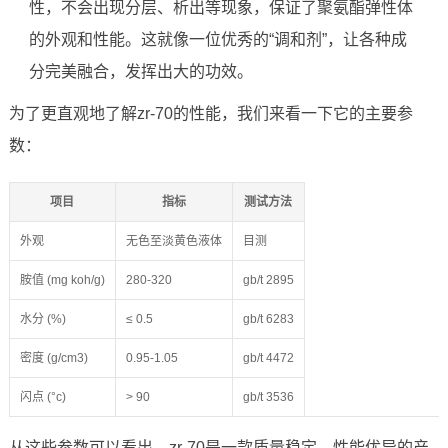
性，不会出现分层、析出等现象，保证了聚氨酯弹性体
的外观和性能。这就像一位优秀的“调和剂”，让各种成
分完美融合，发挥出大的功效。
为了更直观地了解zr-70的性能，我们来看一下它的主要参
数：
项目
指标
测试方法
外观
无色至淡黄色液体
目测
胺值 (mg koh/g)
280-320
gb/t 2895
水分 (%)
≤ 0.5
gb/t 6283
密度 (g/cm3)
0.95-1.05
gb/t 4472
闪点 (°c)
> 90
gb/t 3536
从这些参数可以看出，zr-70是一款质量稳定、性能优异的产